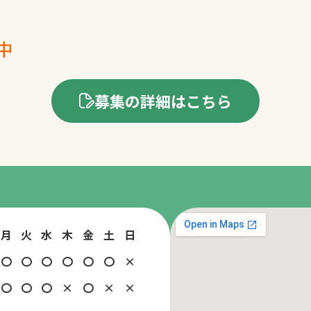
中
募集の詳細はこちら
月
火
水
木
金
土
日
〇
〇
〇
〇
〇
〇
×
〇
〇
〇
×
〇
×
×