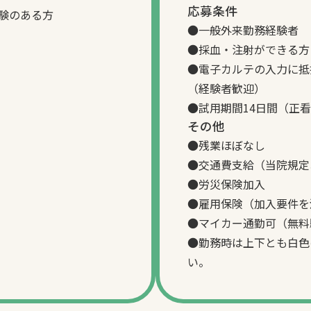
応募条件
験のある方
●一般外来勤務経験者
●採血・注射ができる方
●電子カルテの入力に抵
（経験者歓迎）
●試用期間14日間（正看護
その他
●残業ほぼなし
●交通費支給（当院規定
●労災保険加入
●雇用保険（加入要件を
●マイカー通勤可（無料
●勤務時は上下とも白色
い。