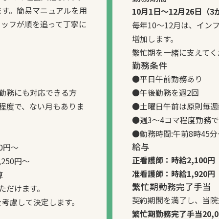
ます。簡易マニュアルを用
10月1日～12月26日（
タッフが順を追って丁寧に
毎年10～12月は、イ
増加します。
繁忙期を一緒に支えてく
勤務条件
●平日午前勤務あり
勤務にも対応できる方
●午後勤務を週2回
程度で、ない月もありま
●土曜日午前は原則毎週
●週3～4コマ程度勤務
●勤務時間:午前8時45分~
給与
0円～
正看護師：時給2,100円
250円～
准看護師：時給1,920円
算
繁忙期勤務完了手当
ただけます。
契約期間を満了し、当院
を考慮して決定します。
繁忙期勤務完了手当20,