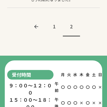
1
2
受付時間
月
火
水
木
金
土
日
午
９：００～１２：０
〇
〇
〇
〇
〇
〇
×
前
０
１５：００～１８：
午
〇
〇
〇
×
〇
×
×
後
００