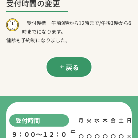
受付時間の変更
受付時間 午前9時から12時まで/午後3時から6
時までになります。
健診も予約制になりました。
戻る
受付時間
月
火
水
木
金
土
日
午
９：００～１２：０
〇
〇
〇
〇
〇
〇
×