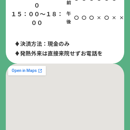
前
０
１５：００～１８：
午
〇
〇
〇
×
〇
×
×
後
００
♦決済方法：現金のみ
♦発熱外来は直接来院せずお電話を