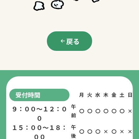
戻る
受付時間
月
火
水
木
金
土
日
午
９：００～１２：０
〇
〇
〇
〇
〇
〇
×
前
０
１５：００～１８：
午
〇
〇
〇
×
〇
×
×
後
００